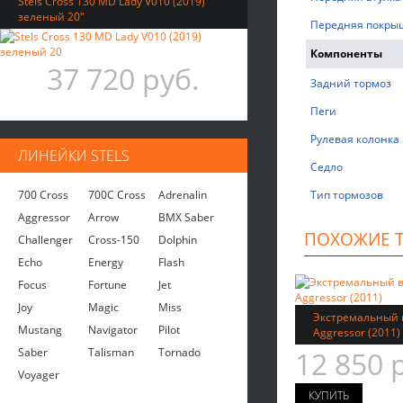
Stels Cross 130 MD Lady V010 (2019)
зеленый 20"
Передняя покры
Компоненты
37 720 руб.
Задний тормоз
Пеги
Рулевая колонка
ЛИНЕЙКИ STELS
Седло
700 Cross
700C Cross
Adrenalin
Тип тормозов
Aggressor
Arrow
BMX Saber
ПОХОЖИЕ 
Challenger
Cross-150
Dolphin
Echo
Energy
Flash
Focus
Fortune
Jet
Joy
Magic
Miss
Экстремальный в
Mustang
Navigator
Pilot
Aggressor (2011)
Saber
Talisman
Tornado
12 850 
Voyager