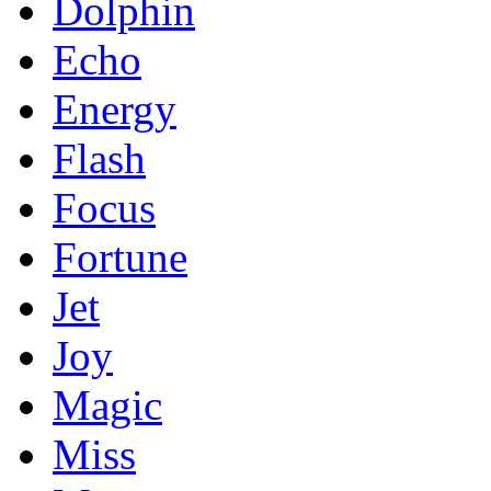
Dolphin
Echo
Energy
Flash
Focus
Fortune
Jet
Joy
Magic
Miss