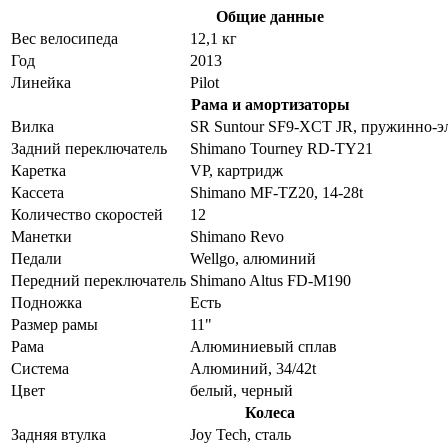
Общие данные
Вес велосипеда
12,1 кг
Год
2013
Линейка
Pilot
Рама и амортизаторы
Вилка
SR Suntour SF9-XCT JR, пружинно-э
Задний переключатель
Shimano Tourney RD-TY21
Каретка
VP, картридж
Кассета
Shimano MF-TZ20, 14-28t
Количество скоростей
12
Манетки
Shimano Revo
Педали
Wellgo, алюминий
Передний переключатель
Shimano Altus FD-M190
Подножка
Есть
Размер рамы
11"
Рама
Алюминиевый сплав
Система
Алюминий, 34/42t
Цвет
белый, черный
Колеса
Задняя втулка
Joy Tech, сталь