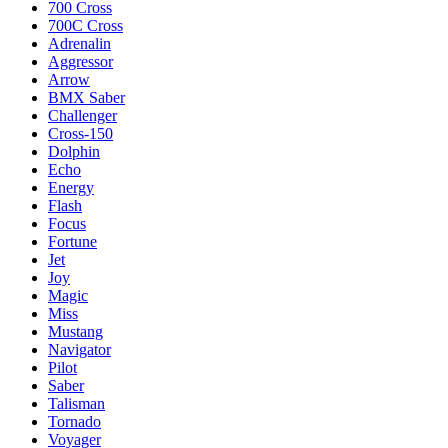
700 Cross
700C Cross
Adrenalin
Aggressor
Arrow
BMX Saber
Challenger
Cross-150
Dolphin
Echo
Energy
Flash
Focus
Fortune
Jet
Joy
Magic
Miss
Mustang
Navigator
Pilot
Saber
Talisman
Tornado
Voyager