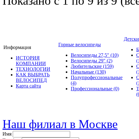
Показано с 1 по 9 из 9 (вс
Детски
Горные велосипеды
Информация
Б
Велосипеды 27,5"
(10)
О
ИСТОРИЯ
Велосипеды 29"
(2)
(
КОМПАНИИ
Любительские
(159)
О
ТЕХНОЛОГИИ
Начальные
(130)
(
КАК ВЫБРАТЬ
Полупрофессиональные
О
ВЕЛОСИПЕД
(4)
(
Карта сайта
Профессиональные
(0)
Т
(
© велошоп-стелс.ру spb.ve
Наш филиал в Москве
Имя