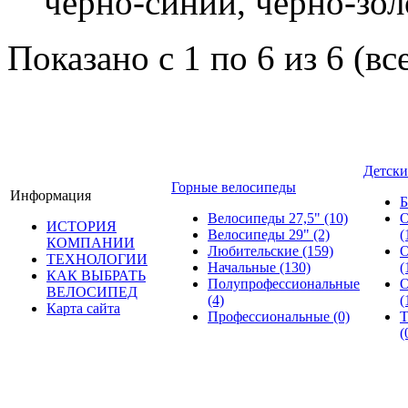
чёрно-синий, чёрно-зол
Показано с 1 по 6 из 6 (вс
Детски
Горные велосипеды
Информация
Б
Велосипеды 27,5"
(10)
О
ИСТОРИЯ
Велосипеды 29"
(2)
(
КОМПАНИИ
Любительские
(159)
О
ТЕХНОЛОГИИ
Начальные
(130)
(
КАК ВЫБРАТЬ
Полупрофессиональные
О
ВЕЛОСИПЕД
(4)
(
Карта сайта
Профессиональные
(0)
Т
(
© велошоп-стелс.ру spb.ve