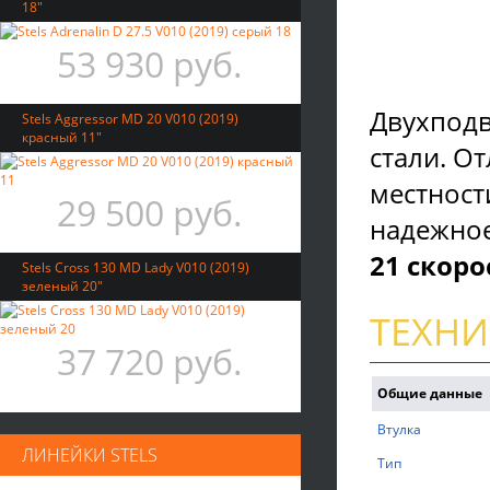
18"
53 930 руб.
Двухподв
Stels Aggressor MD 20 V010 (2019)
красный 11"
стали. О
местност
29 500 руб.
надежное
21 скоро
Stels Cross 130 MD Lady V010 (2019)
зеленый 20"
ТЕХНИ
37 720 руб.
Общие данные
Bтулка
ЛИНЕЙКИ STELS
Tип