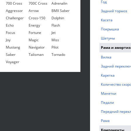
Год
700 Cross
700C Cross
Adrenalin
Aggressor
Arrow
BMX Saber
Задний тормоз
Challenger
Cross-150
Dolphin
Касета
Echo
Energy
Flash
Покрышка
Focus
Fortune
Jet
Шатуны
Joy
Magic
Miss
Mustang
Navigator
Pilot
Рама и аморти
Saber
Talisman
Tornado
Вилка
Voyager
Задний переклю
Каретка
Количество скор
Манетки
Педали
Передний перек
Рама
Компоненты