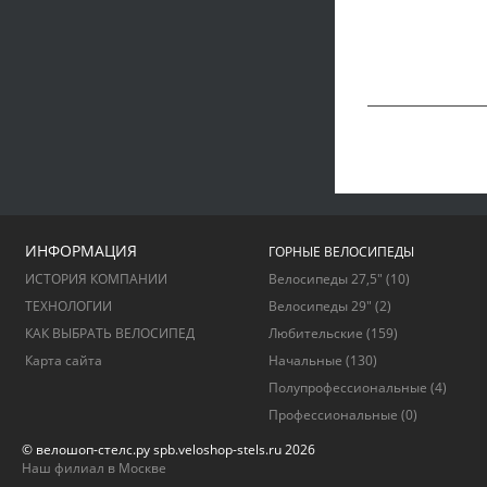
ИНФОРМАЦИЯ
ГОРНЫЕ ВЕЛОСИПЕДЫ
ИСТОРИЯ КОМПАНИИ
Велосипеды 27,5"
(10)
ТЕХНОЛОГИИ
Велосипеды 29"
(2)
КАК ВЫБРАТЬ ВЕЛОСИПЕД
Любительские
(159)
Карта сайта
Начальные
(130)
Полупрофессиональные
(4)
Профессиональные
(0)
© велошоп-стелс.ру spb.veloshop-stels.ru 2026
Наш филиал в Москве