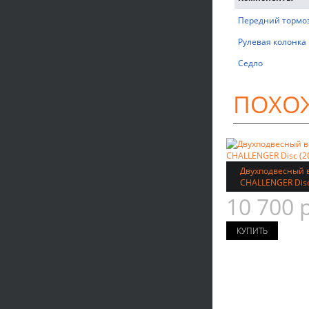
Передний тормо
Рулевая колонка
Седло
ПОХО
Двухподвесный в
CHALLENGER Disc
10 700 