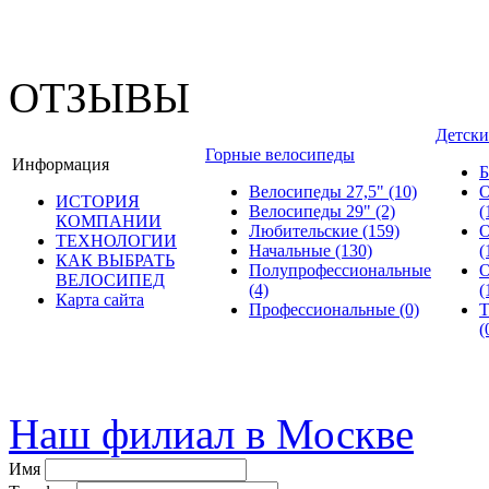
ОТЗЫВЫ
Детски
Горные велосипеды
Информация
Б
Велосипеды 27,5"
(10)
О
ИСТОРИЯ
Велосипеды 29"
(2)
(
КОМПАНИИ
Любительские
(159)
О
ТЕХНОЛОГИИ
Начальные
(130)
(
КАК ВЫБРАТЬ
Полупрофессиональные
О
ВЕЛОСИПЕД
(4)
(
Карта сайта
Профессиональные
(0)
Т
(
© велошоп-стелс.ру spb.ve
Наш филиал в Москве
Имя