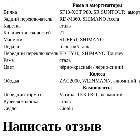
Рама и амортизаторы
Вилка
SF13-XCT P80, SR SUNTOUR, аморти
Задний переключатель
RD-M360, SHIMANO Acera
Каретка
сталь
Количество скоростей
21
Манетки
ST-EF51, SHIMANO
Педали
пластик/сталь
Передний переключатель
FD-TY10, SHIMANO Tourney
Рама
сталь
Цвет
чёрно-красный / чёрно-синий
Колеса
Ободья
ZAC2000, WEINMANN, алюминий, 
Компоненты
Передний тормоз
V-типа, TEKTRO, алюминий
Рулевая колонка
сталь
Седло
Cionlli
Написать отзыв