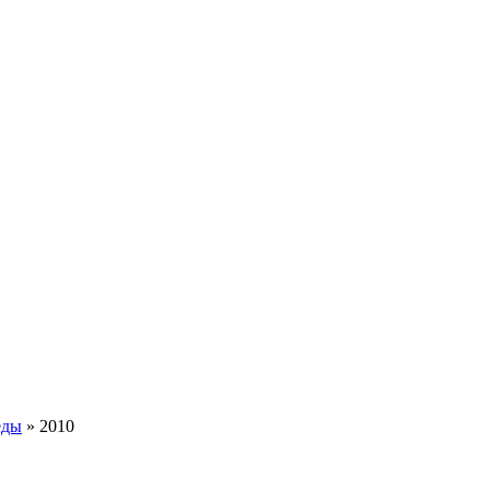
еды
»
2010