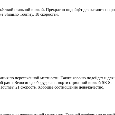
й жёсткой стальной вилкой. Прекрасно подойдёт для катания п
е Shimano Tourney. 18 скоростей.
ания по пересечённой местности. Также хорошо подойдет и для п
ной рамы Велосипед оборудован амортизационной вилкой SR Sun
Tourney. 21 скорость. Хорошее соотношение цена/качество.
о городу и пересеченной местности. Главной особенностью этой 