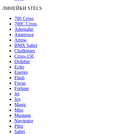
ЛИНЕЙКИ STELS
700 Cross
700C Cross
Adrenalin
Aggressor
Arrow
BMX Saber
Challenger
Cross-150
Dolphin
Echo
Energy
Flash
Focus
Fortune
Jet
Joy
Magic
Miss
Mustang
Navigator
Pilot
Saber