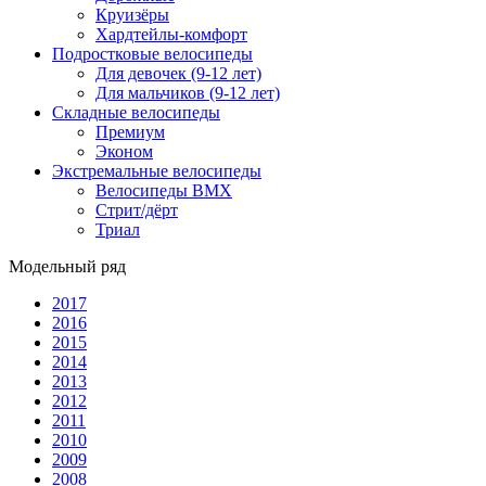
Круизёры
Хардтейлы-комфорт
Подростковые велосипеды
Для девочек (9-12 лет)
Для мальчиков (9-12 лет)
Складные велосипеды
Премиум
Эконом
Экстремальные велосипеды
Велосипеды BMX
Стрит/дёрт
Триал
Модельный ряд
2017
2016
2015
2014
2013
2012
2011
2010
2009
2008