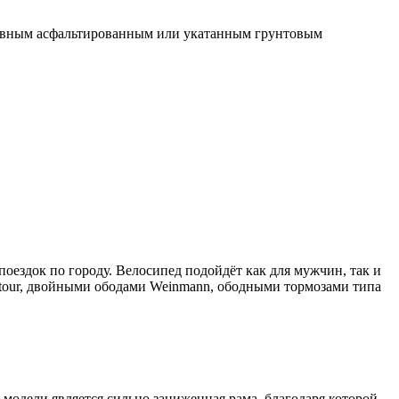
о ровным асфальтированным или укатанным грунтовым
оездок по городу. Велосипед подойдёт как для мужчин, так и
tour, двойными ободами Weinmann, ободными тормозами типа
модели является сильно заниженная рама, благодаря которой,