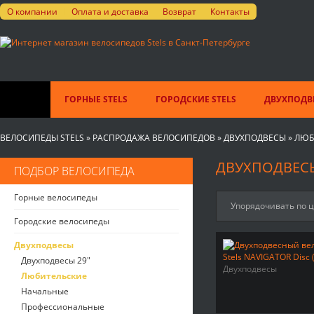
О компании
Оплата и доставка
Возврат
Контакты
ГОРНЫЕ STELS
ГОРОДСКИЕ STELS
ДВУХПОДВЕ
ВЕЛОСИПЕДЫ STELS
»
РАСПРОДАЖА ВЕЛОСИПЕДОВ
»
ДВУХПОДВЕСЫ
»
ЛЮБ
ДВУХПОДВЕСЫ 
ПОДБОР ВЕЛОСИПЕДА
Горные велосипеды
Упорядочивать по 
Городские велосипеды
Двухподвесы
Двухподвесы 29"
Двухподвесы
Любительские
Начальные
Профессиональные