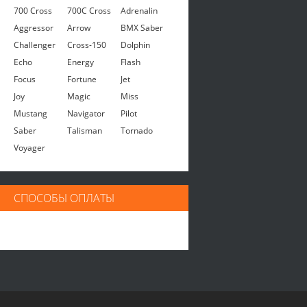
700 Cross
700C Cross
Adrenalin
Aggressor
Arrow
BMX Saber
Challenger
Cross-150
Dolphin
Echo
Energy
Flash
Focus
Fortune
Jet
Joy
Magic
Miss
Mustang
Navigator
Pilot
Saber
Talisman
Tornado
Voyager
СПОСОБЫ ОПЛАТЫ