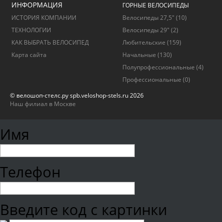
ИНФОРМАЦИЯ
ГОРНЫЕ ВЕЛОСИПЕДЫ
ИСТОРИЯ КОМПАНИИ
Велосипеды 27,5"
(10)
ТЕХНОЛОГИИ
Велосипеды 29"
(2)
КАК ВЫБРАТЬ ВЕЛОСИПЕД
Любительские
(159)
Карта сайта
Начальные
(130)
Полупрофессиональные
(4)
Профессиональные
(0)
© велошоп-стелс.ру spb.veloshop-stels.ru 2026
Наш филиал в Москве
Имя
Телефон
Введите код с картинки