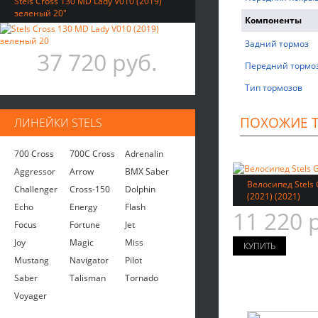
Stels Cross 130 MD Lady V010 (2019)
зеленый 20"
Компоненты
Задний тормоз
37 720 руб.
Передний тормо
Тип тормозов
ПОХОЖИЕ 
ЛИНЕЙКИ STELS
700 Cross
700C Cross
Adrenalin
Aggressor
Arrow
BMX Saber
Велосипед Stels 
Challenger
Cross-150
Dolphin
(2021) (2021)
Echo
Energy
Flash
11 220 
Focus
Fortune
Jet
Joy
Magic
Miss
Mustang
Navigator
Pilot
Saber
Talisman
Tornado
Voyager