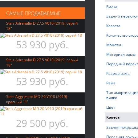
Вилка
САМЫЕ ПРОДАВАЕМЫЕ
Задний переклю
Stels Adrenalin D 27.5 V010 (2019) серый
Кассета
18"
Количество скор
53 930 руб.
Манетки
Материал рамы
Stels Adrenalin D 27.5 V010 (2019) серый
Передний перек
18"
Размер рамы
53 930 руб.
Рама
Тип амортизаци
Stels Aggressor MD 20 V010 (2019)
вилки
красный 11"
Цвет
Колеса
29 500 руб.
Задняя покрышк
Передняя покры