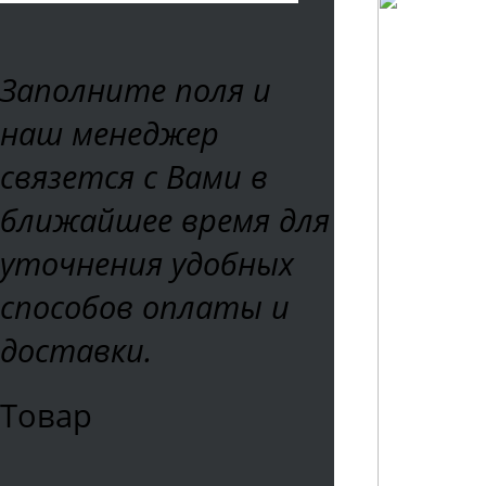
Заполните поля и
наш менеджер
связется с Вами в
ближайшее время для
уточнения удобных
способов оплаты и
доставки.
Товар