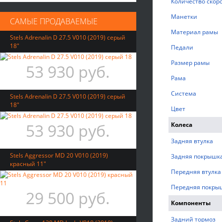
Количество скор
Манетки
САМЫЕ ПРОДАВАЕМЫЕ
Материал рамы
Stels Adrenalin D 27.5 V010 (2019) серый
18"
Педали
Размер рамы
53 930 руб.
Рама
Система
Stels Adrenalin D 27.5 V010 (2019) серый
18"
Цвет
53 930 руб.
Колеса
Задняя втулка
Stels Aggressor MD 20 V010 (2019)
Задняя покрышк
красный 11"
Передняя втулка
Передняя покры
29 500 руб.
Компоненты
Задний тормоз