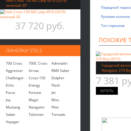
Stels Cross 130 MD Lady V010 (2019)
зеленый 20"
Передний тормо
Рулевая колонка
37 720 руб.
Тип тормозов
ПОХОЖИЕ 
ЛИНЕЙКИ STELS
700 Cross
700C Cross
Adrenalin
Городской велос
Navigator 210 Bo
Aggressor
Arrow
BMX Saber
7 381 р
Challenger
Cross-150
Dolphin
Echo
Energy
Flash
Focus
Fortune
Jet
Joy
Magic
Miss
Mustang
Navigator
Pilot
Saber
Talisman
Tornado
Voyager