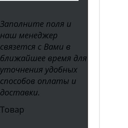
Заполните поля и
наш менеджер
связется с Вами в
ближайшее время для
уточнения удобных
способов оплаты и
доставки.
Товар