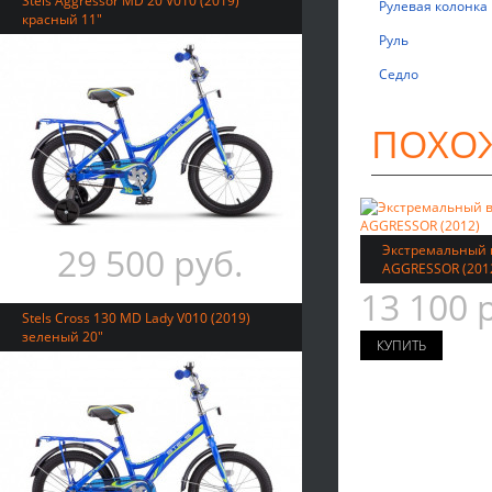
Stels Aggressor MD 20 V010 (2019)
Рулевая колонка
красный 11"
Руль
Седло
ПОХО
29 500 руб.
Экстремальный в
AGGRESSOR (201
13 100 
Stels Cross 130 MD Lady V010 (2019)
зеленый 20"