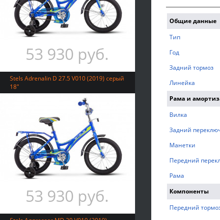
Общие данные
Tип
53 930 руб.
Год
Задний тормоз
Stels Adrenalin D 27.5 V010 (2019) серый
Линейка
18"
Рама и аморти
Вилка
Задний переклю
Манетки
Передний перек
Рама
53 930 руб.
Компоненты
Передний тормо