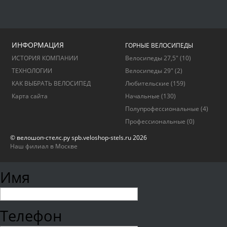
ИНФОРМАЦИЯ
ГОРНЫЕ ВЕЛОСИПЕДЫ
ИСТОРИЯ КОМПАНИИ
Велосипеды 27,5"
(10)
ТЕХНОЛОГИИ
Велосипеды 29"
(2)
КАК ВЫБРАТЬ ВЕЛОСИПЕД
Любительские
(159)
Карта сайта
Начальные
(130)
Полупрофессиональные
(4)
Профессиональные
(0)
© велошоп-стелс.ру spb.veloshop-stels.ru 2026
Наш филиал в Москве
Имя
Телефон