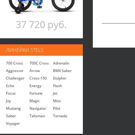
37 720 руб.
ЛИНЕЙКИ STELS
700 Cross
700C Cross
Adrenalin
Aggressor
Arrow
BMX Saber
Challenger
Cross-150
Dolphin
Echo
Energy
Flash
Focus
Fortune
Jet
Joy
Magic
Miss
Mustang
Navigator
Pilot
Saber
Talisman
Tornado
Voyager