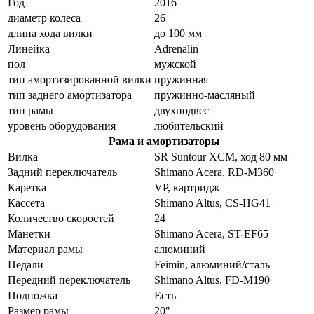
Год
2016
диаметр колеса
26
длина хода вилки
до 100 мм
Линейка
Adrenalin
пол
мужской
тип амортизированной вилки
пружинная
тип заднего амортизатора
пружинно-масляный
тип рамы
двухподвес
уровень оборудования
любительский
Рама и амортизаторы
Вилка
SR Suntour XCM, ход 80 мм
Задний переключатель
Shimano Acera, RD-M360
Каретка
VP, картридж
Кассета
Shimano Altus, CS-HG41
Количество скоростей
24
Манетки
Shimano Acera, ST-EF65
Материал рамы
алюминий
Педали
Feimin, алюминий/сталь
Передний переключатель
Shimano Altus, FD-M190
Подножка
Есть
Размер рамы
20"