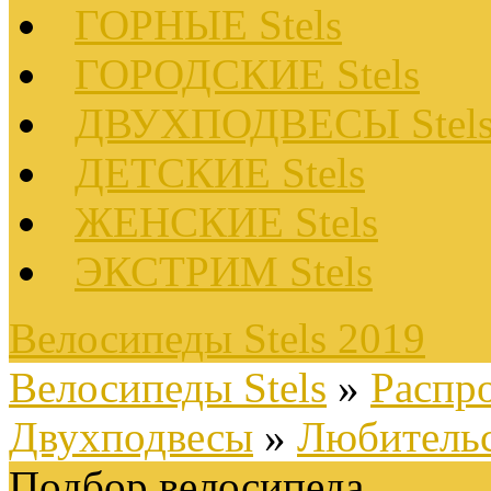
ГОРНЫЕ Stels
ГОРОДСКИЕ Stels
ДВУХПОДВЕСЫ Stel
ДЕТСКИЕ Stels
ЖЕНСКИЕ Stels
ЭКСТРИМ Stels
Велосипеды Stels 2019
Велосипеды Stels
»
Распр
Двухподвесы
»
Любитель
Подбор велосипеда