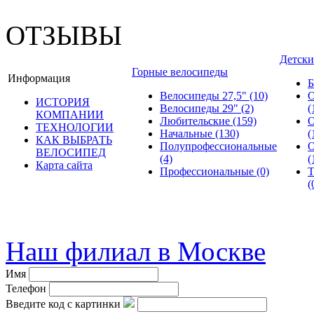
ОТЗЫВЫ
Детски
Горные велосипеды
Информация
Б
Велосипеды 27,5"
(10)
О
ИСТОРИЯ
Велосипеды 29"
(2)
(
КОМПАНИИ
Любительские
(159)
О
ТЕХНОЛОГИИ
Начальные
(130)
(
КАК ВЫБРАТЬ
Полупрофессиональные
О
ВЕЛОСИПЕД
(4)
(
Карта сайта
Профессиональные
(0)
Т
(
© велошоп-стелс.ру spb.ve
Наш филиал в Москве
Имя
Телефон
Введите код с картинки