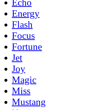
Echo
Energy
Flash
Focus
Fortune
Jet
Joy
Magic
Miss
Mustang