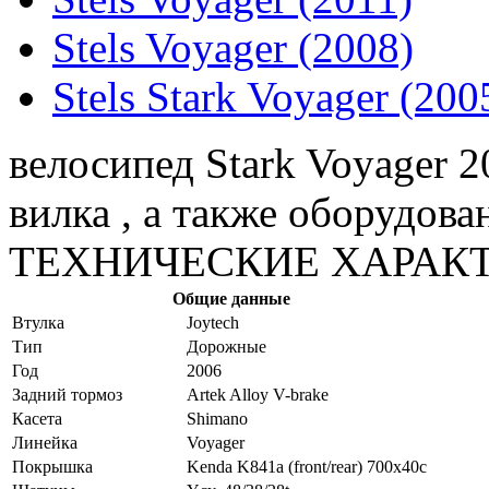
Stels Voyager (2008)
Stels Stark Voyager (200
велосипед Stark Voyager 
вилка , а также оборудова
ТЕХНИЧЕСКИЕ ХАРАК
Общие данные
Bтулка
Joytech
Tип
Дорожные
Год
2006
Задний тормоз
Artek Alloy V-brake
Касета
Shimano
Линейка
Voyager
Покрышка
Kenda K841a (front/rear) 700х40c