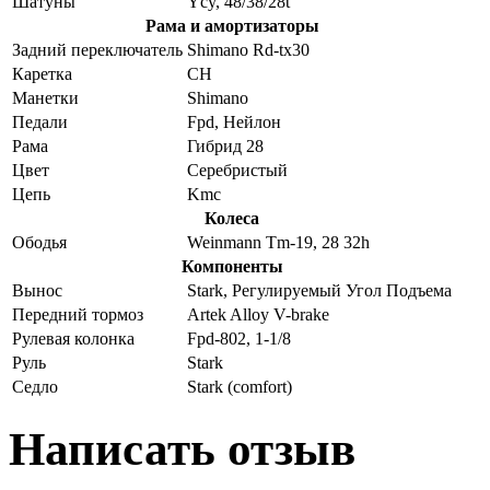
Шатуны
Ycy, 48/38/28t
Рама и амортизаторы
Задний переключатель
Shimano Rd-tx30
Каретка
CH
Манетки
Shimano
Педали
Fpd, Нейлон
Рама
Гибрид 28
Цвет
Серебристый
Цепь
Kmc
Колеса
Ободья
Weinmann Tm-19, 28 32h
Компоненты
Вынос
Stark, Регулируемый Угол Подъема
Передний тормоз
Artek Alloy V-brake
Рулевая колонка
Fpd-802, 1-1/8
Руль
Stark
Седло
Stark (comfort)
Написать отзыв