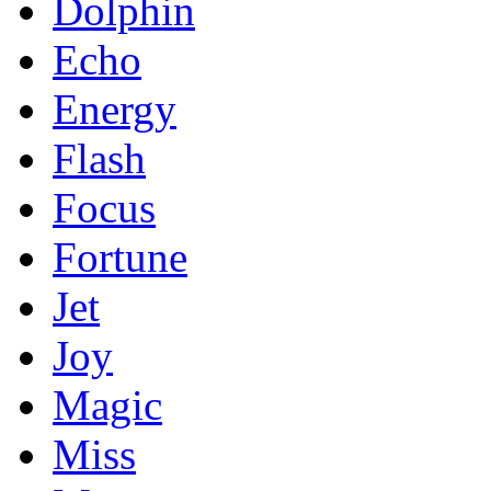
Dolphin
Echo
Energy
Flash
Focus
Fortune
Jet
Joy
Magic
Miss