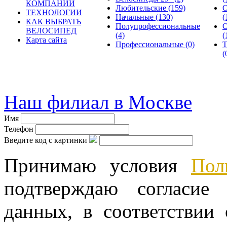
КОМПАНИИ
Любительские
(159)
О
ТЕХНОЛОГИИ
Начальные
(130)
(
КАК ВЫБРАТЬ
Полупрофессиональные
О
ВЕЛОСИПЕД
(4)
(
Карта сайта
Профессиональные
(0)
Т
(
© велошоп-стелс.ру spb.ve
Наш филиал в Москве
Имя
Телефон
Введите код с картинки
Принимаю условия
Пол
подтверждаю согласие
данных, в соответствии