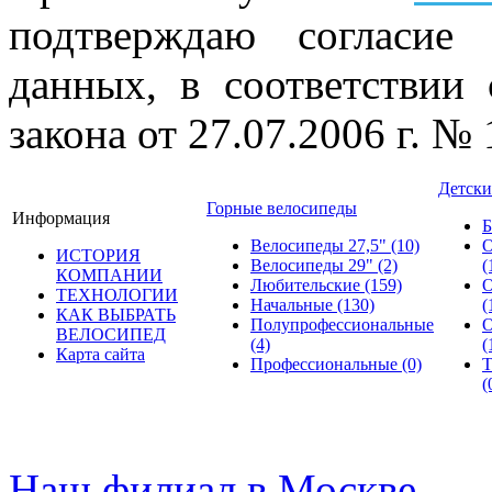
подтверждаю согласие
данных, в соответствии
закона от 27.07.2006 г. №
Детски
Горные велосипеды
Информация
Б
Велосипеды 27,5"
(10)
О
ИСТОРИЯ
Велосипеды 29"
(2)
(
КОМПАНИИ
Любительские
(159)
О
ТЕХНОЛОГИИ
Начальные
(130)
(
КАК ВЫБРАТЬ
Полупрофессиональные
О
ВЕЛОСИПЕД
(4)
(
Карта сайта
Профессиональные
(0)
Т
(
© велошоп-стелс.ру spb.ve
Наш филиал в Москве