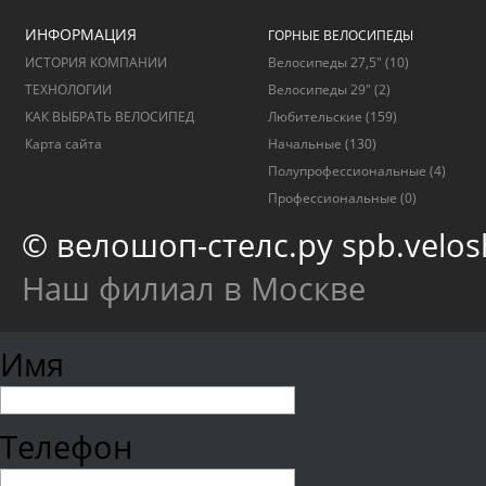
ИНФОРМАЦИЯ
ГОРНЫЕ ВЕЛОСИПЕДЫ
ИСТОРИЯ КОМПАНИИ
Велосипеды 27,5"
(10)
ТЕХНОЛОГИИ
Велосипеды 29"
(2)
КАК ВЫБРАТЬ ВЕЛОСИПЕД
Любительские
(159)
Карта сайта
Начальные
(130)
Полупрофессиональные
(4)
Профессиональные
(0)
© велошоп-стелс.ру spb.velosh
Наш филиал в Москве
Имя
Телефон