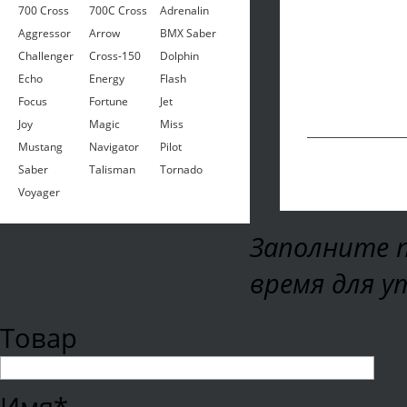
700 Cross
700C Cross
Adrenalin
Aggressor
Arrow
BMX Saber
Challenger
Cross-150
Dolphin
Echo
Energy
Flash
Focus
Fortune
Jet
Joy
Magic
Miss
Mustang
Navigator
Pilot
Saber
Talisman
Tornado
Voyager
Заполните п
время для у
Товар