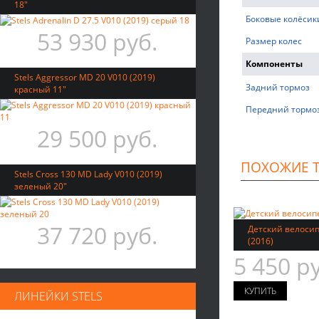
18"
Боковые колёсик
53 930 руб.
Размер колес
Компоненты
Stels Aggressor MD 20 V010 (2019)
Задний тормоз
красный 11"
Передний тормо
29 500 руб.
ПОХОЖИЕ 
Stels Cross 130 MD Lady V010 (2019)
зеленый 20"
37 720 руб.
Детский велосипе
(2016)
5 450 р
ЛИНЕЙКИ STELS