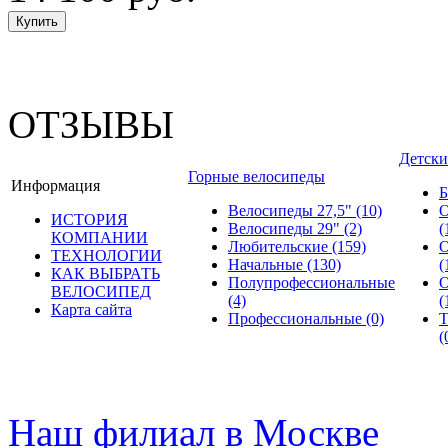
ОТЗЫВЫ
Детски
Горные велосипеды
Информация
Б
Велосипеды 27,5"
(10)
О
ИСТОРИЯ
Велосипеды 29"
(2)
(
КОМПАНИИ
Любительские
(159)
О
ТЕХНОЛОГИИ
Начальные
(130)
(
КАК ВЫБРАТЬ
Полупрофессиональные
О
ВЕЛОСИПЕД
(4)
(
Карта сайта
Профессиональные
(0)
Т
(
© велошоп-стелс.ру spb.ve
Наш филиал в Москве