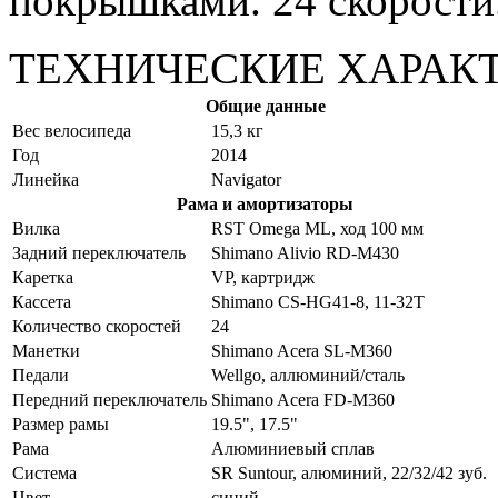
покрышками. 24 скорости
ТЕХНИЧЕСКИЕ ХАРАК
Общие данные
Вес велосипеда
15,3 кг
Год
2014
Линейка
Navigator
Рама и амортизаторы
Вилка
RST Omega ML, ход 100 мм
Задний переключатель
Shimano Alivio RD-M430
Каретка
VP, картридж
Кассета
Shimano CS-HG41-8, 11-32T
Количество скоростей
24
Манетки
Shimano Acera SL-M360
Педали
Wellgo, аллюминий/сталь
Передний переключатель
Shimano Acera FD-M360
Размер рамы
19.5", 17.5"
Рама
Алюминиевый сплав
Система
SR Suntour, алюминий, 22/32/42 зуб.
Цвет
синий