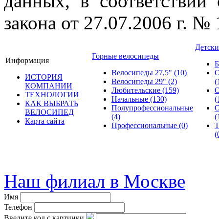
данных, в соответствии
закона от 27.07.2006 г. №
Детски
Горные велосипеды
Информация
Б
Велосипеды 27,5"
(10)
О
ИСТОРИЯ
Велосипеды 29"
(2)
(
КОМПАНИИ
Любительские
(159)
О
ТЕХНОЛОГИИ
Начальные
(130)
(
КАК ВЫБРАТЬ
Полупрофессиональные
О
ВЕЛОСИПЕД
(4)
(
Карта сайта
Профессиональные
(0)
Т
(
© велошоп-стелс.ру spb.ve
Наш филиал в Москве
Имя
Телефон
Введите код с картинки