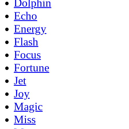
Dolphin
Echo
Energy
Flash
Focus
Fortune
Jet
Joy
Magic
Miss