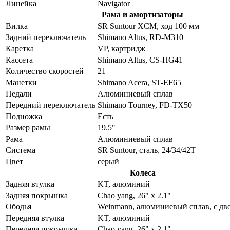
Линейка
Navigator
Рама и амортизаторы
Вилка
SR Suntour XCM, ход 100 мм
Задний переключатель
Shimano Altus, RD-M310
Каретка
VP, картридж
Кассета
Shimano Altus, CS-HG41
Количество скоростей
21
Манетки
Shimano Acera, ST-EF65
Педали
Алюминиевый сплав
Передний переключатель
Shimano Tourney, FD-TX50
Подножка
Есть
Размер рамы
19.5"
Рама
Алюминиевый сплав
Система
SR Suntour, сталь, 24/34/42T
Цвет
серый
Колеса
Задняя втулка
KT, алюминий
Задняя покрышка
Chao yang, 26" x 2.1"
Ободья
Weinmann, алюминиевый сплав, с дв
Передняя втулка
KT, алюминий
Передняя покрышка
Chao yang, 26" x 2.1"