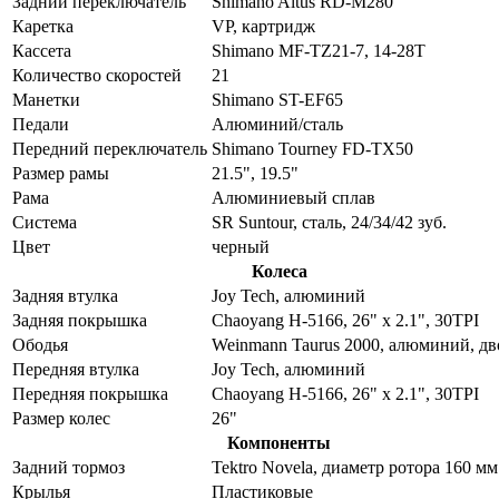
Задний переключатель
Shimano Altus RD-M280
Каретка
VP, картридж
Кассета
Shimano MF-TZ21-7, 14-28T
Количество скоростей
21
Манетки
Shimano ST-EF65
Педали
Алюминий/сталь
Передний переключатель
Shimano Tourney FD-TX50
Размер рамы
21.5", 19.5"
Рама
Алюминиевый сплав
Система
SR Suntour, сталь, 24/34/42 зуб.
Цвет
черный
Колеса
Задняя втулка
Joy Tech, алюминий
Задняя покрышка
Chaoyang H-5166, 26" x 2.1", 30TPI
Ободья
Weinmann Taurus 2000, алюминий, д
Передняя втулка
Joy Tech, алюминий
Передняя покрышка
Chaoyang H-5166, 26" x 2.1", 30TPI
Размер колес
26"
Компоненты
Задний тормоз
Tektro Novela, диаметр ротора 160 мм
Крылья
Пластиковые