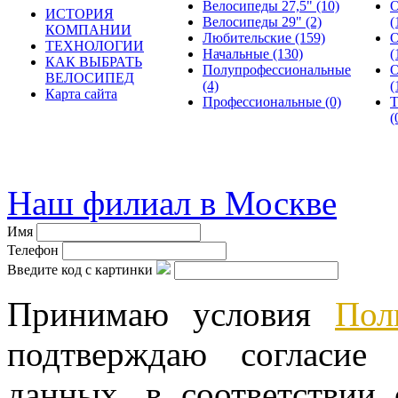
Велосипеды 27,5"
(10)
О
ИСТОРИЯ
Велосипеды 29"
(2)
(
КОМПАНИИ
Любительские
(159)
О
ТЕХНОЛОГИИ
Начальные
(130)
(
КАК ВЫБРАТЬ
Полупрофессиональные
О
ВЕЛОСИПЕД
(4)
(
Карта сайта
Профессиональные
(0)
Т
(
© велошоп-стелс.ру spb.ve
Наш филиал в Москве
Имя
Телефон
Введите код с картинки
Принимаю условия
Пол
подтверждаю согласие
данных, в соответствии