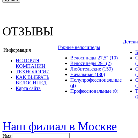
ОТЗЫВЫ
Детски
Горные велосипеды
Информация
Б
Велосипеды 27,5"
(10)
О
ИСТОРИЯ
Велосипеды 29"
(2)
(
КОМПАНИИ
Любительские
(159)
О
ТЕХНОЛОГИИ
Начальные
(130)
(
КАК ВЫБРАТЬ
Полупрофессиональные
О
ВЕЛОСИПЕД
(4)
(
Карта сайта
Профессиональные
(0)
Т
(
© велошоп-стелс.ру spb.ve
Наш филиал в Москве
Имя