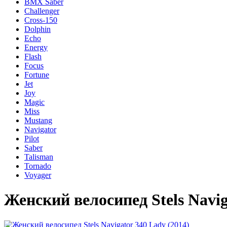
BMX Saber
Challenger
Cross-150
Dolphin
Echo
Energy
Flash
Focus
Fortune
Jet
Joy
Magic
Miss
Mustang
Navigator
Pilot
Saber
Talisman
Tornado
Voyager
Женский велосипед Stels Navig