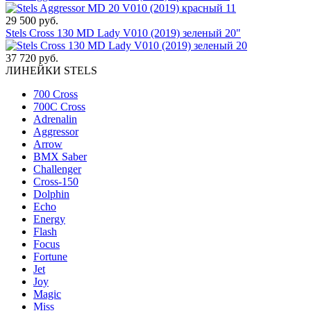
29 500 руб.
Stels Cross 130 MD Lady V010 (2019) зеленый 20"
37 720 руб.
ЛИНЕЙКИ STELS
700 Cross
700C Cross
Adrenalin
Aggressor
Arrow
BMX Saber
Challenger
Cross-150
Dolphin
Echo
Energy
Flash
Focus
Fortune
Jet
Joy
Magic
Miss