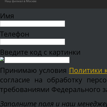
Наш филиал в Москве
Имя
Телефон
Введите код с картинки
Принимаю условия
Политики 
согласие на обработку перс
требованиями Федерального зак
Заполните поля и наш менеджер