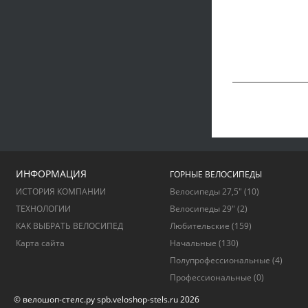
ИНФОРМАЦИЯ
ГОРНЫЕ ВЕЛОСИПЕДЫ
ИСТОРИЯ КОМПАНИИ
Велосипеды 27,5"
(10)
ТЕХНОЛОГИИ
Велосипеды 29"
(2)
КАК ВЫБРАТЬ ВЕЛОСИПЕД
Любительские
(159)
Карта сайта
Начальные
(130)
Полупрофессиональные
(4)
Профессиональные
(0)
© велошоп-стелс.ру spb.veloshop-stels.ru 2026