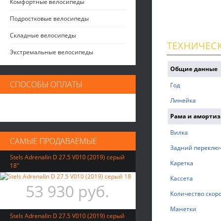
Комфортные велосипеды
Подростковые велосипеды
Складные велосипеды
ТЕХНИЧЕС
Экстремальные велосипеды
Общие данные
СПОСОБЫ ОПЛАТЫ
Год
Линейка
Рама и аморти
Вилка
САМЫЕ ПРОДАВАЕМЫЕ
Задний переклю
Stels Adrenalin D 27.5 V010 (2019) серый
Каретка
18"
Кассета
53 930 руб.
Количество скор
Манетки
Stels Adrenalin D 27.5 V010 (2019) серый