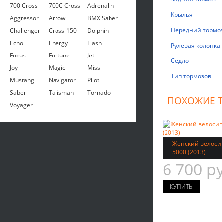
700 Cross
700C Cross
Adrenalin
Крылья
Aggressor
Arrow
BMX Saber
Передний тормо
Challenger
Cross-150
Dolphin
Echo
Energy
Flash
Рулевая колонка
Focus
Fortune
Jet
Седло
Joy
Magic
Miss
Тип тормозов
Mustang
Navigator
Pilot
Saber
Talisman
Tornado
ПОХОЖИЕ 
Voyager
Женский велосип
5000 (2013)
6 700 р