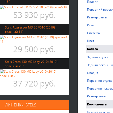
18"
Педали
Передний перек
53 930 руб.
Размер рамы
Рама
Stels Aggressor MD 20 V010 (2019)
красный 11"
Система
Цвет
29 500 руб.
Колеса
Задняя втулка
Stels Cross 130 MD Lady V010 (2019)
Задняя покрышк
зеленый 20"
Ободья
37 720 руб.
Передняя втулка
Передняя покры
Размер колес
ЛИНЕЙКИ STELS
Компоненты
Задний тормоз