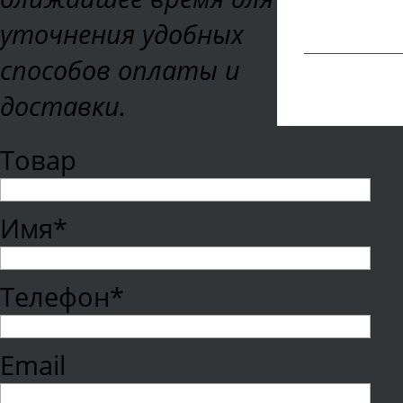
уточнения удобных
способов оплаты и
доставки.
Товар
Имя*
Телефон*
Email