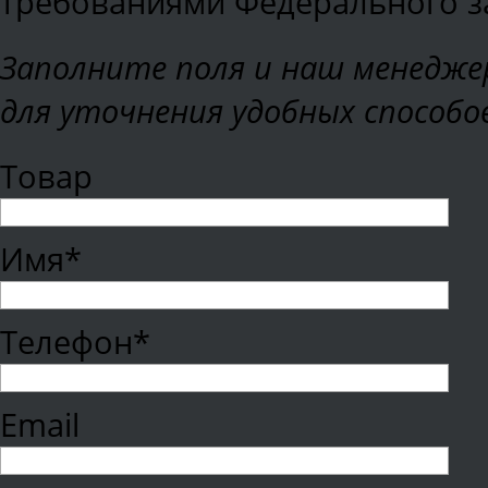
требованиями Федерального зак
Заполните поля и наш менеджер
для уточнения удобных способо
Товар
Имя*
Телефон*
Email