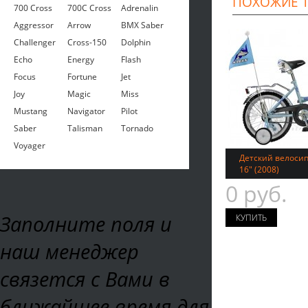
ПОХОЖИЕ 
700 Cross
700C Cross
Adrenalin
Aggressor
Arrow
BMX Saber
Challenger
Cross-150
Dolphin
Echo
Energy
Flash
Focus
Fortune
Jet
Joy
Magic
Miss
Mustang
Navigator
Pilot
Saber
Talisman
Tornado
Voyager
Детский велосипе
16" (2008)
0 руб.
Заполните поля и
наш менеджер
связется с Вами в
ближайшее время для