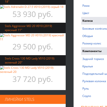
18"
Рама
53 930 руб.
Цвет
Колеса
Stels Aggressor MD 20 V010 (2019)
Боковые колёсик
красный 11"
Ободья
29 500 руб.
Размер колес
Компоненты
Stels Cross 130 MD Lady V010 (2019)
Задний тормоз
зеленый 20"
Крылья
Подседельный ш
37 720 руб.
Рулевая колонка
Руль
Седло
ЛИНЕЙКИ STELS