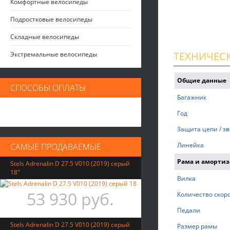
Комфортные велосипеды
Подростковые велосипеды
Складные велосипеды
ТЕХНИЧЕС
Экстремальные велосипеды
Общие данные
СПОСОБЫ ОПЛАТЫ
Багажник
Год
Защита цепи / зв
Линейка
САМЫЕ ПРОДАВАЕМЫЕ
Рама и аморти
Stels Adrenalin D 27.5 V010 (2019) серый
18"
Вилка
53 930 руб.
Количество скор
Педали
Stels Adrenalin D 27.5 V010 (2019) серый
Размер рамы