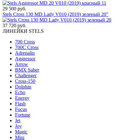
29 500 руб.
Stels Cross 130 MD Lady V010 (2019) зеленый 20"
37 720 руб.
ЛИНЕЙКИ STELS
700 Cross
700C Cross
Adrenalin
Aggressor
Arrow
BMX Saber
Challenger
Cross-150
Dolphin
Echo
Energy
Flash
Focus
Fortune
Jet
Joy
Magic
Miss