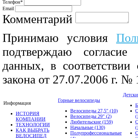
Телефон*
Email
Комментарий
Принимаю условия
Пол
подтверждаю согласие
данных, в соответствии
закона от 27.07.2006 г. №
Детски
Горные велосипеды
Информация
Б
Велосипеды 27,5"
(10)
О
ИСТОРИЯ
Велосипеды 29"
(2)
(
КОМПАНИИ
Любительские
(159)
О
ТЕХНОЛОГИИ
Начальные
(130)
(
КАК ВЫБРАТЬ
Полупрофессиональные
О
ВЕЛОСИПЕД